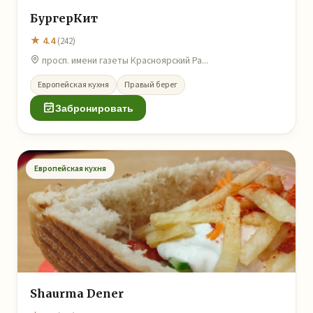
БургерКит
★ 4.4
(242)
просп. имени газеты Красноярский Ра...
Европейская кухня
Правый берег
Забронировать
Европейская кухня
Shaurma Dener