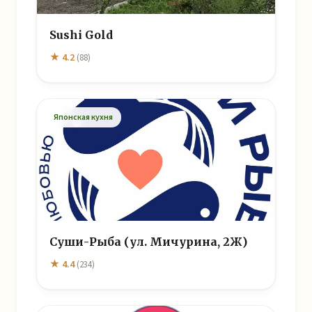
Sushi Gold
★ 4.2
(88)
Японская кухня
Суши-Рыба (ул. Мичурина, 2Ж)
★ 4.4
(234)