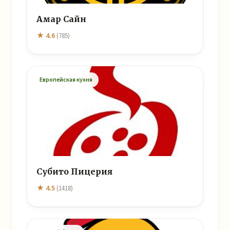
Амар Сайн
★ 4.6
(785)
Европейская кухня
Субито Пицерия
★ 4.5
(1418)