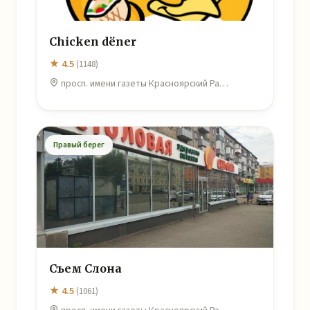
Chicken dëner
★ 4.5
(1148)
просп. имени газеты Красноярский Ра…
Правый берег
Съем Слона
★ 4.5
(1061)