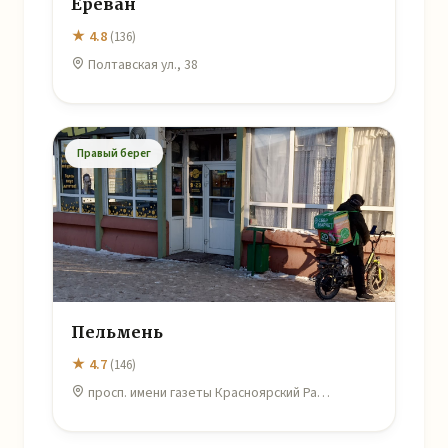
Ереван
★ 4.8
(136)
Полтавская ул., 38
Правый берег
Пельмень
★ 4.7
(146)
просп. имени газеты Красноярский Ра…