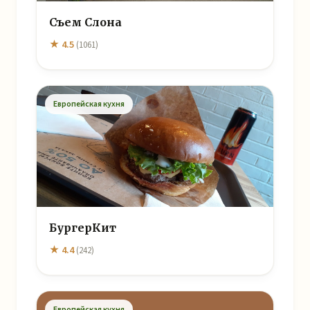
Съем Слона
★ 4.5
(1061)
Европейская кухня
БургерКит
★ 4.4
(242)
Европейская кухня