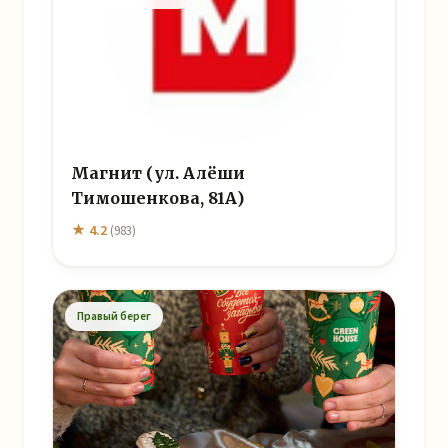
Магнит (ул. Алёши
Тимошенкова, 81А)
★ 4.2
(983)
Правый берег