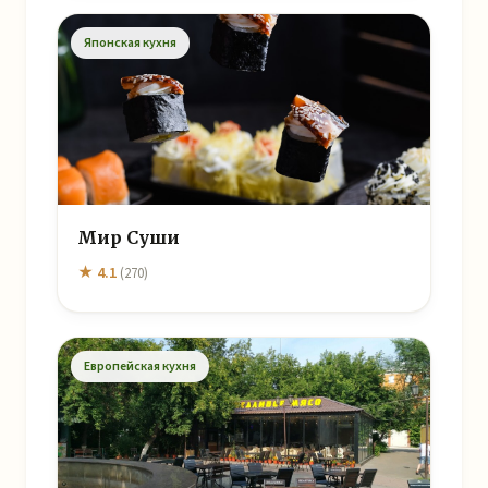
Японская кухня
Мир Суши
★ 4.1
(270)
Европейская кухня