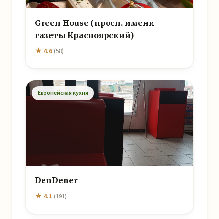
Green House (просп. имени
газеты Красноярский)
★ 4.6
(58)
Европейская кухня
DenDener
★ 4.1
(191)