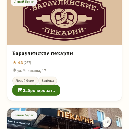
Левый берег
Бараулинские пекарни
★ 4.3
(287)
ул. Молокова, 17
Левый берег
Взлётка
Забронировать
Левый берег