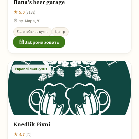
Папа's beer garage
★ 5.0
(3188)
пр. Мира, 91
Европейская кухня
Центр
Забронировать
Европейская кухня
Knedlik Pivni
★ 4.7
(72)