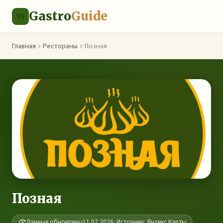
Gastro
Guide
Главная
Рестораны
Позная
Позная
Данные обновлены
11.07.2026
· Источник: Яндекс.Карты