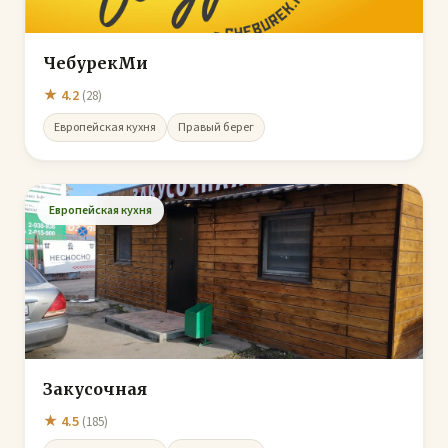
ЧебурекМи
★ 4.2
(28)
Европейская кухня
Правый берег
Европейская кухня
Закусочная
★ 4.5
(185)