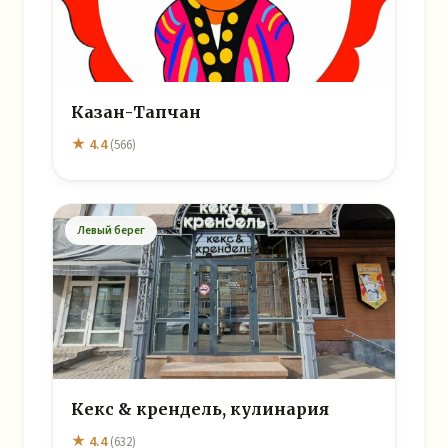
Казан-Тапчан
★ 4.4
(566)
Левый берег
Кекс & крендель, кулинария
★ 4.4
(632)