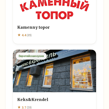
Kamenny topor
★ 4.4
(89)
Европейская кухня
Keks&Krendel
★ 3.7
(59)