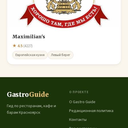
Maximilian's
★ 4.5
(4227)
Европейская кухня
Левый берег
О ПРОЕКТЕ
Gastro
Guide
О Gastro Guide
Гид по ресторанам, кафе и
Редакционная политика
барам Красноярск
Контакты