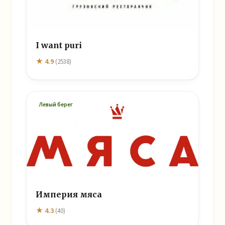
I want puri
★ 4.9
(2538)
Левый берег
Империя мяса
★ 4.3
(40)