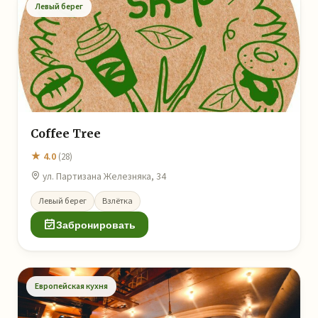
Левый берег
Coffee Tree
★ 4.0
(28)
ул. Партизана Железняка, 34
Левый берег
Взлётка
Забронировать
Европейская кухня