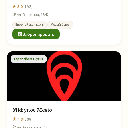
★ 5.0
(1265)
ул. Взлётная, 15Ж
Европейская кухня
Левый берег
Забронировать
Европейская кухня
Midiynoe Mesto
★ 4.8
(808)
ул. Авиаторов, 43