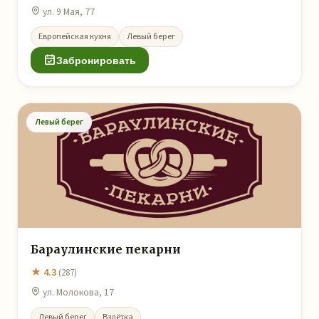
ул. 9 Мая, 77
Европейская кухня
Левый берег
Забронировать
Левый берег
Бараулинские пекарни
★ 4.3
(287)
ул. Молокова, 17
Левый берег
Взлётка