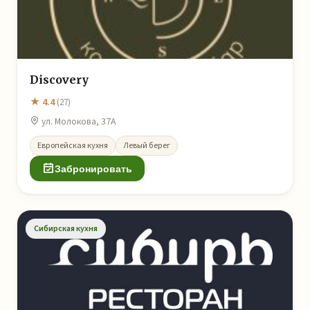
Discovery
★ 4.4
(27)
ул. Молокова, 37А
Европейская кухня
Левый берег
Забронировать
Сибирская кухня