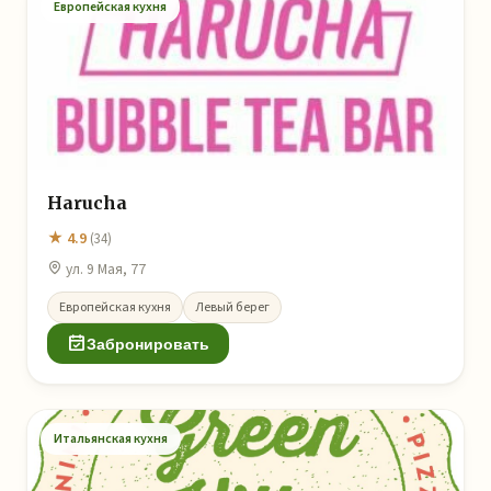
Европейская кухня
Harucha
★ 4.9
(34)
ул. 9 Мая, 77
Европейская кухня
Левый берег
Забронировать
Итальянская кухня