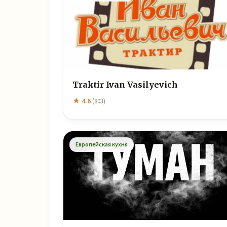
Traktir Ivan Vasilyevich
★ 4.6
(803)
Европейская кухня