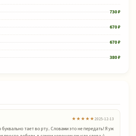
730 ₽
670 ₽
670 ₽
380 ₽
★★★★★
2025-12-13
буквально тает во рту.. Словами это не передать! Я уж
ня просто добили, в самом хорошем смысле слова :)