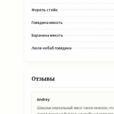
Форель стейк
Говядина мякоть
Баранина мякоть
Люля-кебаб говядина
Отзывы
Andrey
Шашлык нереальный: мясо такое нежное, что 
думал лучше не бывает, но грибы на углях ме