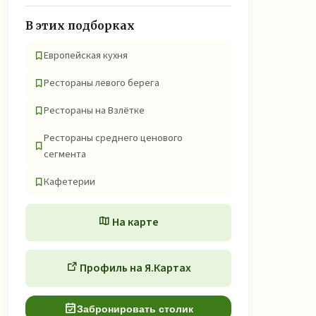
В этих подборках
Европейская кухня
Рестораны левого берега
Рестораны на Взлётке
Рестораны среднего ценового
сегмента
Кафетерии
На карте
Профиль на Я.Картах
Забронировать столик