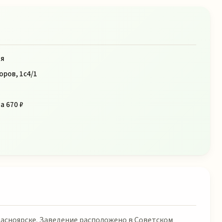
ня
оров, 1с4/1
а 670 ₽
расноярске. Заведение расположено в Советском