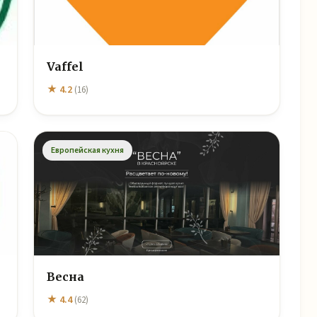
Vaffel
★ 4.2
(16)
Европейская кухня
Весна
★ 4.4
(62)