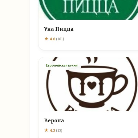
Уна Пицца
★ 4.6
(181)
Европейская кухня
Верона
★ 4.2
(12)