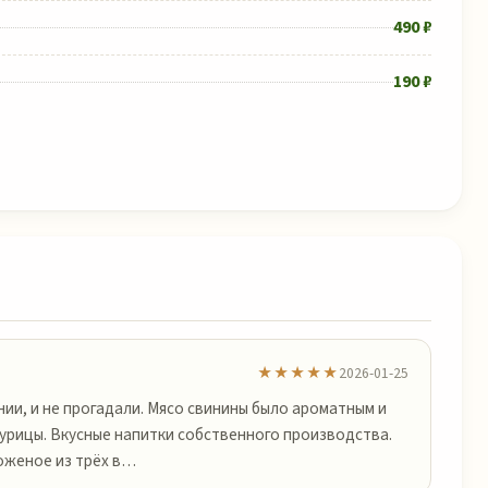
490 ₽
190 ₽
★★★★★
2026-01-25
нии, и не прогадали. Мясо свинины было ароматным и
курицы. Вкусные напитки собственного производства.
оженое из трёх в…