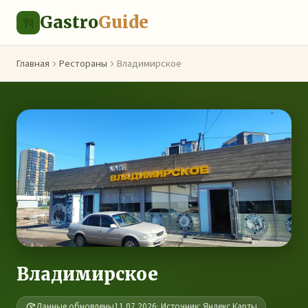
Gastro
Guide
Главная
Рестораны
Владимирское
Владимирское
Данные обновлены
11.07.2026
· Источник: Яндекс.Карты