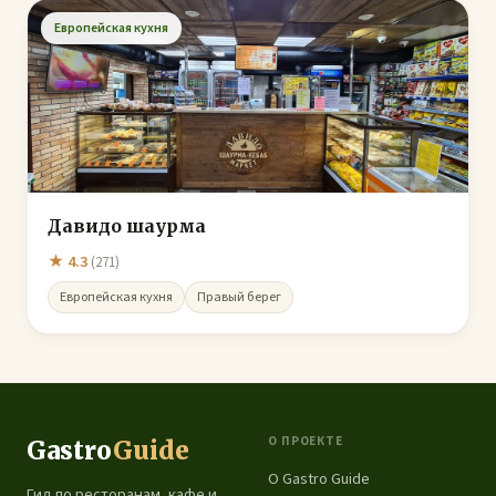
Европейская кухня
Давидо шаурма
★ 4.3
(271)
Европейская кухня
Правый берег
О ПРОЕКТЕ
Gastro
Guide
О Gastro Guide
Гид по ресторанам, кафе и