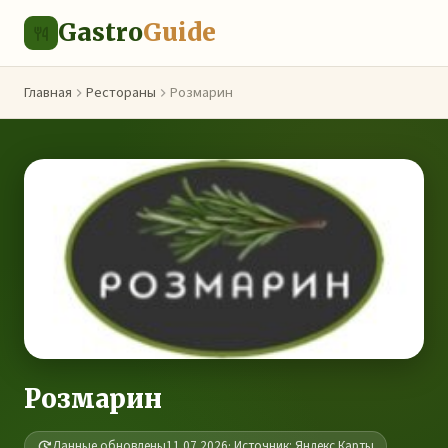
Gastro
Guide
Главная
Рестораны
Розмарин
Розмарин
Данные обновлены
11.07.2026
· Источник: Яндекс.Карты