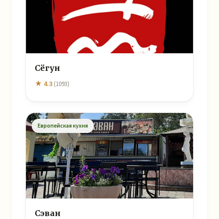
Сёгун
★ 4.3
(1093)
Европейская кухня
Сэван