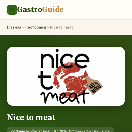
Gastro
Guide
Главная
Рестораны
Nice to meat
Nice to meat
Данные обновлены
11.07.2026
· Источник: Яндекс.Карты