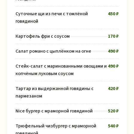
Суточные щи из печи с томлёной
450 ₽
говядиной
Картофель фри c соусом
170 ₽
Салат романо с цыплёнком на огне
490 ₽
Стейк-салат с маринованными овощами и
490 ₽
копчёным луковым соусом
Тартар из выдержанной говядины с
420 ₽
пармезаном
Nice бургер с мраморной говядиной
520 ₽
Трюфельный чизбургер с мраморной
540 ₽
говядиной