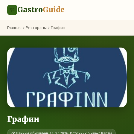
Gastro
Guide
Главная
Рестораны
Графин
Графин
Данные обновлены
11.07.2026
· Источник: Яндекс.Карты