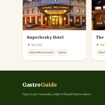
Kupechesky Hotel
The 
★ 4.6
★ 4.8
(235)
Европейская кухня
Центр
Евро
Gastro
Guide
Гид по ресторанам, кафе и барам Красноярск