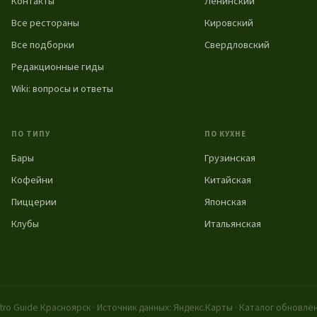
Контакты
Ленинский
Все рестораны
Кировский
Все подборки
Свердловский
Редакционные гиды
Wiki: вопросы и ответы
ПО ТИПУ
ПО КУХНЕ
Бары
Грузинская
Кофейни
Китайская
Пиццерии
Японская
Клубы
Итальянская
tro Guide Красноярск · Источник данных: Яндекс.Карты · Каталог обновлён