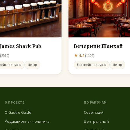
James Shark Pub
Вечерний Шанхай
★ 4.4
(2510)
(1106)
пейская кухня
Центр
Европейская кухня
Центр
О ПРОЕКТЕ
ПО РАЙОНАМ
О Gastro Guide
Советский
Редакционная политика
Центральный