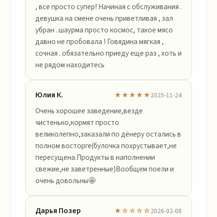
, все просто супер! Начиная с обслуживания .
девушка на смене очень приветливая , зал
убран . шаурма просто космос, такое мясо
давно не пробовала ! Говядина мягкая ,
сочная . обязательно приеду еще раз , хоть и
не рядом находитесь
Юлия К.
★★★★★
2025-11-24
Очень хорошее заведение,везде
чистенько,кормят просто
великолепно,заказали по дёнеру остались в
полном восторге(булочка похрустывает,не
пересущена.Продукты в наполнении
свежие,не заветренные)Вообщем поели и
очень довольны🤩
Дарья Позер
★☆☆☆☆
2026-02-08