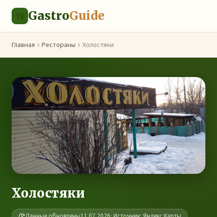
Gastro
Guide
Главная
Рестораны
Холостяки
Холостяки
Данные обновлены
11.07.2026
· Источник: Яндекс.Карты