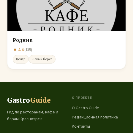
Родник
★ 4.4
(135)
Центр
Левый берег
О ПРОЕКТЕ
Gastro
Guide
О Gastro Guide
Гид по ресторанам, кафе и
Редакционная политика
барам Красноярск
Контакты