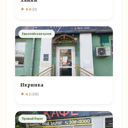
Хайям
★ 4.4
(33)
Европейская кухня
Икринка
★ 4.2
(385)
Правый берег