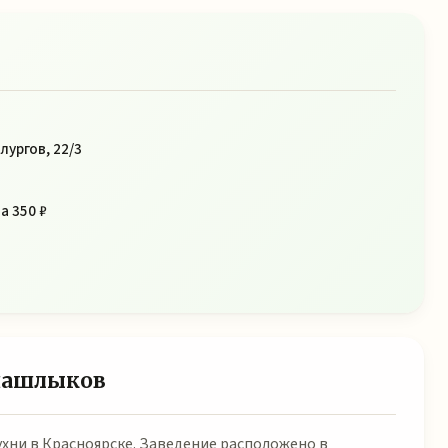
лургов, 22/3
а 350 ₽
 шашлыков
хни в Красноярске. Заведение расположено в