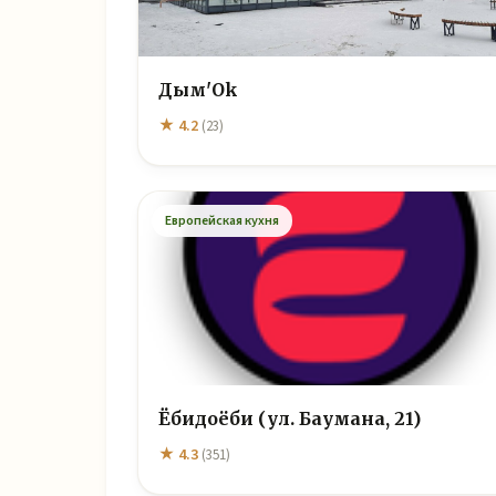
Дым'Ok
★ 4.2
(23)
Европейская кухня
Ёбидоёби (ул. Баумана, 21)
★ 4.3
(351)