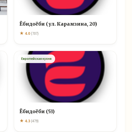
Ёбидоёби (ул. Карамзина, 20)
★ 4.0
(707)
Европейская кухня
Ёбидоёби (53)
★ 4.3
(479)