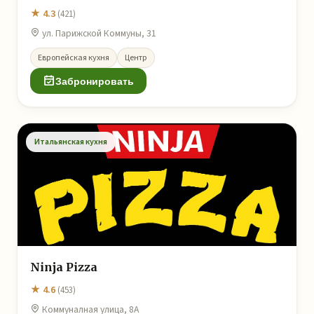
★ 4.3
(421)
ул. Парижской Коммуны, 31
Европейская кухня
Центр
Забронировать
Итальянская кухня
Ninja Pizza
★ 4.6
(453)
Коммуналная улица, 8А