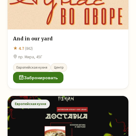
And in our yard
★ 4.7
(842)
пр. Мира, 45Г
Европейская кухня
Центр
Забронировать
Европейская кухня