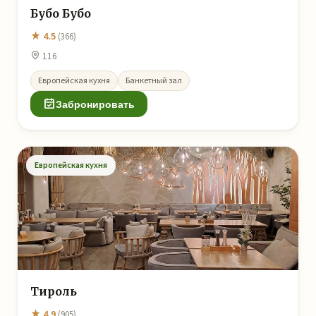
Бубо Бубо
★ 4.5
(366)
116
Европейская кухня
Банкетный зал
Забронировать
Европейская кухня
Тироль
★ 4.9
(905)