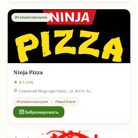
Итальянская кухня
Ninja Pizza
★ 4.7
(359)
Северний Мицродистрицт, ул. Мате За...
Итальянская кухня
Левый берег
Забронировать